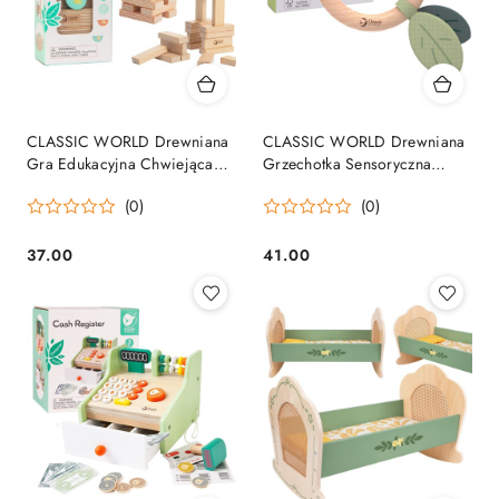
CLASSIC WORLD Drewniana
CLASSIC WORLD Drewniana
Gra Edukacyjna Chwiejąca
Grzechotka Sensoryczna
się Wieża Układanie Klocków
Gryzak 2w1
(0)
(0)
23el.
37.00
41.00
Cena:
Cena: