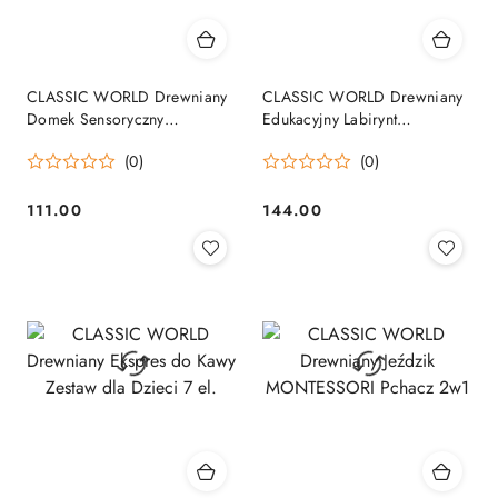
CLASSIC WORLD Drewniany
CLASSIC WORLD Drewniany
Domek Sensoryczny
Edukacyjny Labirynt
Edukacyjny z Zamkami
Przeplatanka Życie Morskie
(0)
(0)
Kluczykami 11el.
18m+
111.00
144.00
Cena:
Cena: