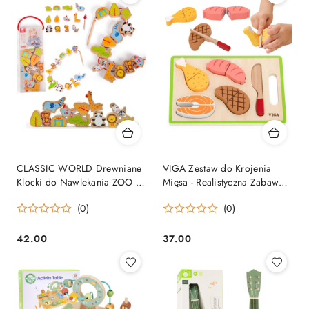
CLASSIC WORLD Drewniane
VIGA Zestaw do Krojenia
Klocki do Nawlekania ZOO 13
Mięsa - Realistyczna Zabawa
el.
w Kuchnię
(0)
(0)
42.00
37.00
Cena:
Cena: