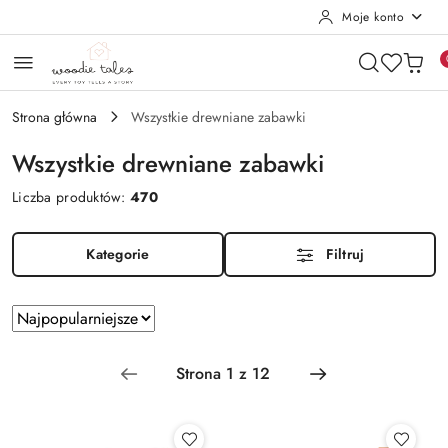
Moje konto
Przejdź do treści głównej
Przejdź do wyszukiwarki
Przejdź do moje konto
Przejdź do menu głównego
Przejdź do stopki
Strona główna
Wszystkie drewniane zabawki
Wszystkie drewniane zabawki
Liczba produktów:
470
Kategorie
Filtruj
Zastosowano sortowanie: Najpopularniejsze.
Sortuj
według