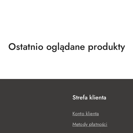
Produkty
Ostatnio oglądane produkty
o
statusie:
e
Strefa klienta
Konto klienta
Metody płatności