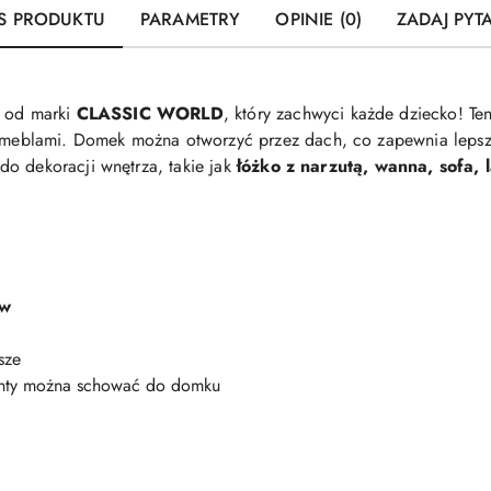
S PRODUKTU
PARAMETRY
OPINIE (0)
ZADAJ PYT
e od marki
CLASSIC WORLD
, który zachwyci każde dziecko! Te
meblami. Domek można otworzyć przez dach, co zapewnia lepsz
o dekoracji wnętrza, takie jak
łóżko z narzutą, wanna, sofa, 
ów
sze
menty można schować do domku