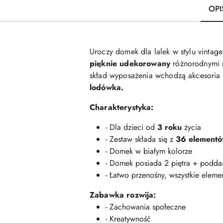
OPI
Uroczy domek dla lalek w stylu vintag
pięknie udekorowany
różnorodnymi 
skład wyposażenia wchodzą akcesoria d
lodówka.
Charakterystyka:
- Dla dzieci od
3 roku
życia
- Zestaw składa się z
36
element
- Domek w białym kolorze
- Domek posiada 2 piętra + podda
- Łatwo przenośny, wszystkie ele
Zabawka rozwija:
- Zachowania społeczne
- Kreatywność