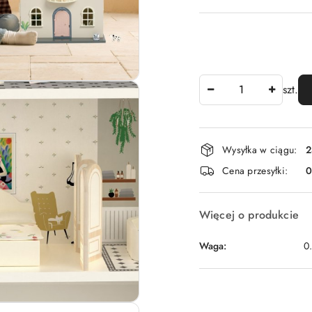
Ilość
szt.
Dostępność
Wysyłka w ciągu:
2
i
Cena przesyłki:
dostawa
Więcej o produkcie
Waga:
0