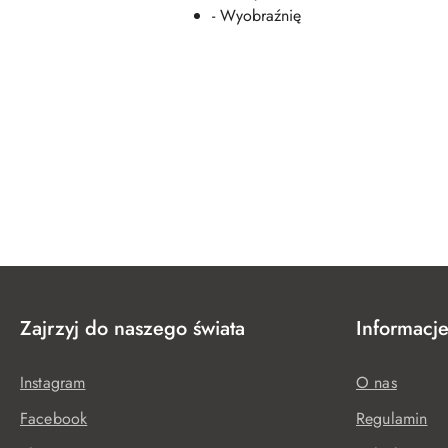
- Wyobraźnię
Pomiń karuzelę produktów
Zajrzyj do naszego świata
Informacj
Instagram
O nas
Facebook
Regulamin