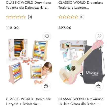
CLASSIC WORLD Drewniana
CLASSIC WORLD Drewniana
Toaletka dla Dziewczynki z
Toaletka z Lustrem
Lustrem + Prostownica 11 akc
Krzesełkiem i Akcesoriami
(0)
(0)
Pastelowa
112.00
397.00
Cena:
Cena:
CLASSIC WORLD Drewniane
CLASSIC WORLD Drewniane
Liczydło + Działania
Ukulele Gitara dla Dzieci
Matematyczne 46 el.
Różowa