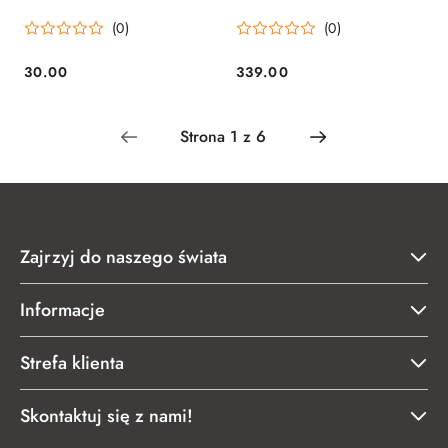
Warzywa Montessori 7el.
mebelkami
(0)
(0)
30.00
339.00
Cena:
Cena:
Zajrzyj do naszego świata
Informacje
Strefa klienta
Skontaktuj się z nami!