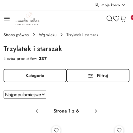
Moje konto
Przejdź do treści głównej
Przejdź do wyszukiwarki
Przejdź do moje konto
Przejdź do menu głównego
Przejdź do stopki
Strona główna
Wg wieku
Trzylatek i starszak
Trzylatek i starszak
Liczba produktów:
237
Kategorie
Filtruj
Zastosowano sortowanie: Najpopularniejsze.
Sortuj
według