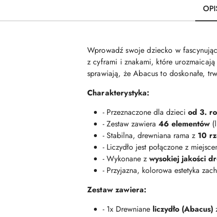
OPI
Wprowadź swoje dziecko w fascynujący
z cyframi i znakami, które urozmaicaj
sprawiają, że Abacus to doskonałe, tr
Charakterystyka:
- Przeznaczone dla dzieci
od 3. ro
- Zestaw zawiera
46 elementów
(l
- Stabilna, drewniana rama z
10 r
- Liczydło jest połączone z miejs
- Wykonane z
wysokiej jakości d
- Przyjazna, kolorowa estetyka zac
Zestaw zawiera:
- 1x Drewniane
liczydło (Abacus)
z