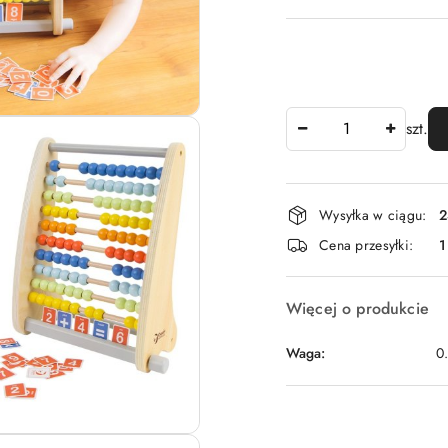
Ilość
szt.
Dostępność
Wysyłka w ciągu:
2
i
Cena przesyłki:
1
dostawa
Więcej o produkcie
Waga:
0