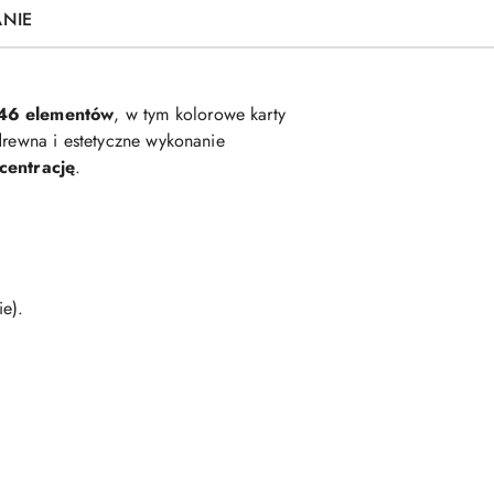
ANIE
46 elementów
, w tym kolorowe karty
drewna i estetyczne wykonanie
centrację
.
e).