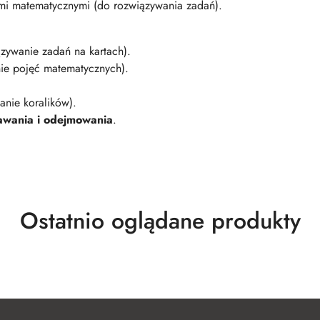
mi matematycznymi (do rozwiązywania zadań).
zywanie zadań na kartach).
ie pojęć matematycznych).
anie koralików).
dawania i odejmowania
.
Produkty
Ostatnio oglądane produkty
o
statusie: