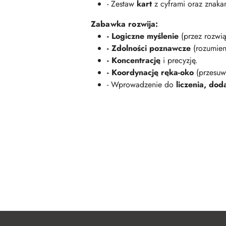
- Zestaw
kart
z cyframi oraz znaka
Zabawka rozwija:
- Logiczne myślenie
(przez rozwią
- Zdolności poznawcze
(rozumien
- Koncentrację
i precyzję.
- Koordynację ręka-oko
(przesuw
- Wprowadzenie do
liczenia, do
Pomiń karuzelę produktów