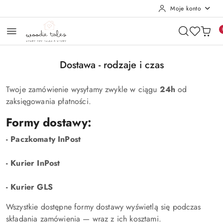
Moje konto
Przejdź do treści głównej
Przejdź do wyszukiwarki
Przejdź do moje konto
Przejdź do menu głównego
Przejdź do stopki
Dostawa - rodzaje i czas
Twoje zamówienie wysyłamy zwykle w ciągu
24h
od
zaksięgowania płatności.
Formy dostawy:
- Paczkomaty InPost
- Kurier InPost
- Kurier GLS
Wszystkie dostępne formy dostawy wyświetlą się podczas
składania zamówienia — wraz z ich kosztami.