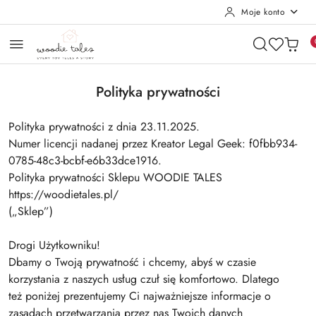
Moje konto
Przejdź do treści głównej
Przejdź do wyszukiwarki
Przejdź do moje konto
Przejdź do menu głównego
Przejdź do stopki
Polityka prywatności
Polityka prywatności z dnia 23.11.2025.
Numer licencji nadanej przez Kreator Legal Geek: f0fbb934-
0785-48c3-bcbf-e6b33dce1916.
Polityka prywatności Sklepu WOODIE TALES
https://woodietales.pl/
(„Sklep”)
Drogi Użytkowniku!
Dbamy o Twoją prywatność i chcemy, abyś w czasie
korzystania z naszych usług czuł się komfortowo. Dlatego
też poniżej prezentujemy Ci najważniejsze informacje o
zasadach przetwarzania przez nas Twoich danych