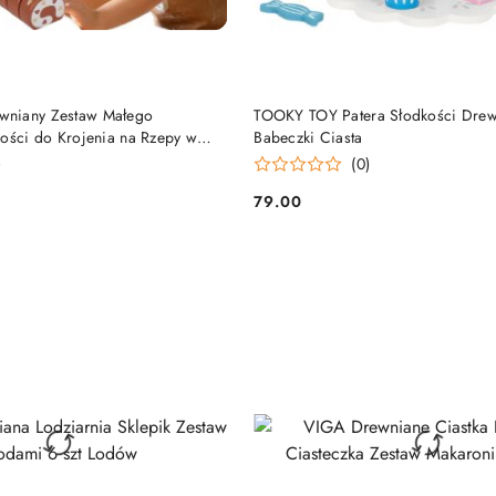
DO KOSZYKA
DO KOSZYKA
niany Zestaw Małego
TOOKY TOY Patera Słodkości Drew
kości do Krojenia na Rzepy w
Babeczki Ciasta
ia Tort Sweet Cake
)
(0)
79.00
Cena: