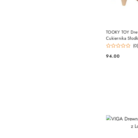
TOOKY TOY Drew
Cukiernika Słod
Pudełku Cukiern
(0
94.00
Cena: