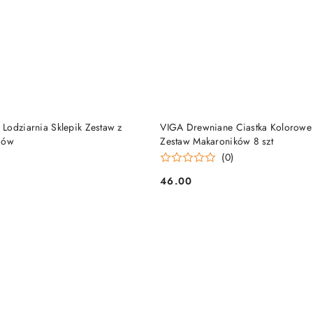
DO KOSZYKA
DO KOSZYKA
Lodziarnia Sklepik Zestaw z
VIGA Drewniane Ciastka Kolorowe 
dów
Zestaw Makaroników 8 szt
)
(0)
46.00
Cena: