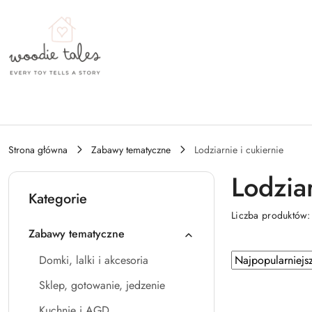
Przejdź do treści głównej
Przejdź do wyszukiwarki
Przejdź do moje konto
Przejdź do menu głównego
Przejdź do stopki
Strona główna
Zabawy tematyczne
Lodziarnie i cukiernie
Lodziar
Kategorie
Liczba produktów
Zabawy tematyczne
Zastosowano
Sortuj
Domki, lalki i akcesoria
według
sortowanie:
Sklep, gotowanie, jedzenie
Najpopularniejsz
Kuchnie i AGD