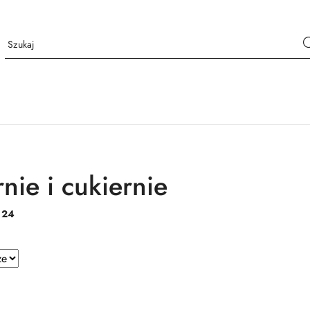
nie i cukiernie
:
24
e.