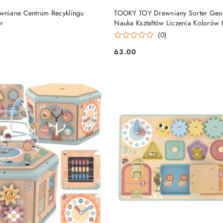
DO KOSZYKA
DO KOSZYKA
niane Centrum Recyklingu
TOOKY TOY Drewniany Sorter Geo
er
Nauka Kształtów Liczenia Kolorów 
)
(0)
63.00
Cena: