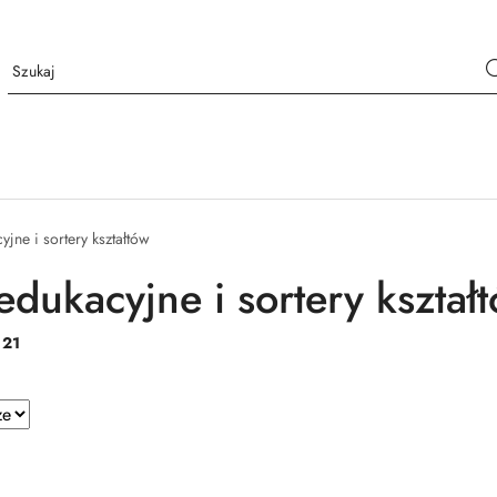
yjne i sortery kształtów
edukacyjne i sortery kształ
:
21
e.