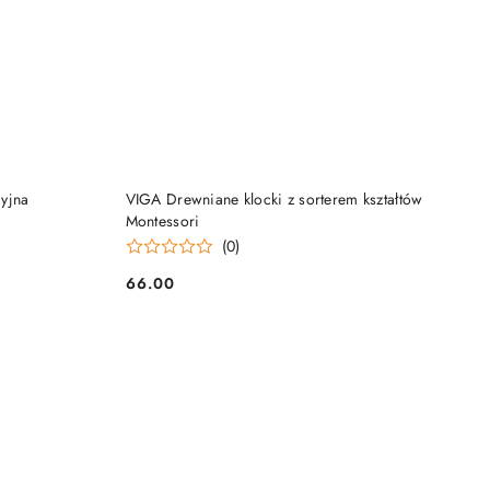
DO KOSZYKA
yjna
VIGA Drewniane klocki z sorterem kształtów
Montessori
(0)
66.00
Cena: