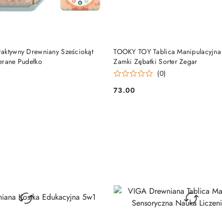
DO KOSZYKA
DO KOSZYKA
aktywny Drewniany Sześciokąt
TOOKY TOY Tablica Manipulacyjna
erane Pudełko
Zamki Zębatki Sorter Zegar
)
(0)
73.00
Cena: