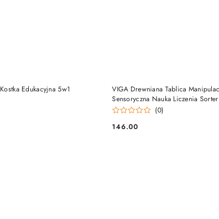
DO KOSZYKA
DO KOSZYKA
Kostka Edukacyjna 5w1
VIGA Drewniana Tablica Manipulac
Sensoryczna Nauka Liczenia Sorter
)
(0)
146.00
Cena: