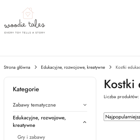
Przejdź do treści głównej
Przejdź do wyszukiwarki
Przejdź do moje konto
Przejdź do menu głównego
Przejdź do stopki
Strona główna
Edukacyjne, rozwojowe, kreatywne
Kostki edukac
Kostki 
Kategorie
Liczba produktów
Zabawy tematyczne
Zastosowano
Sortuj
Edukacyjne, rozwojowe,
według
sortowanie:
kreatywne
Najpopularniejsz
Gry i zabawy