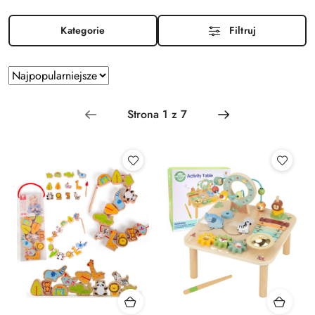
Kategorie
Filtruj
Zastosowano sortowanie: Najpopularniejsze.
Sortuj
według