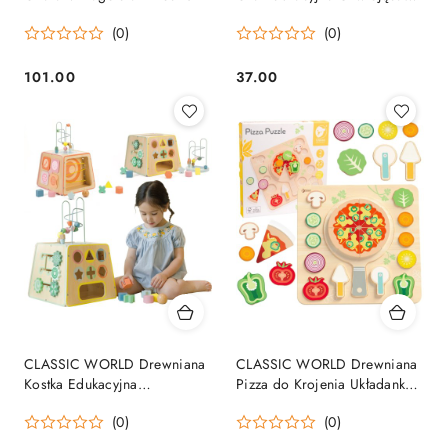
się Wieża Układanie Klocków
(0)
(0)
23el.
101.00
37.00
Cena:
Cena:
CLASSIC WORLD Drewniana
CLASSIC WORLD Drewniana
Kostka Edukacyjna
Pizza do Krojenia Układanka
Sensoryczna 6w1
Warzywa 22 el.
(0)
(0)