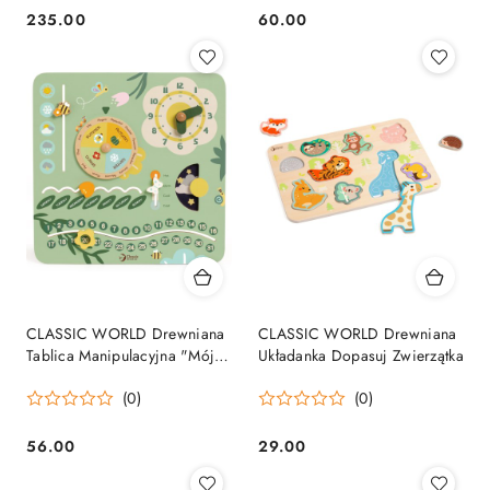
235.00
60.00
Cena:
Cena:
CLASSIC WORLD Drewniana
CLASSIC WORLD Drewniana
Tablica Manipulacyjna "Mój
Układanka Dopasuj Zwierzątka
pierwszy kalendarz" Zegar
(0)
(0)
dla Dzieci
56.00
29.00
Cena:
Cena: