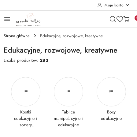
Moje konto
Przejdź do treści głównej
Przejdź do wyszukiwarki
Przejdź do moje konto
Przejdź do menu głównego
Przejdź do stopki
Strona główna
Edukacyjne, rozwojowe, kreatywne
Edukacyjne, rozwojowe, kreatywne
Liczba produktów:
283
Kostki
Tablice
Boxy
edukacyjne i
manipulacyjne i
edukacyjne
sortery
edukacyjne
kształtów