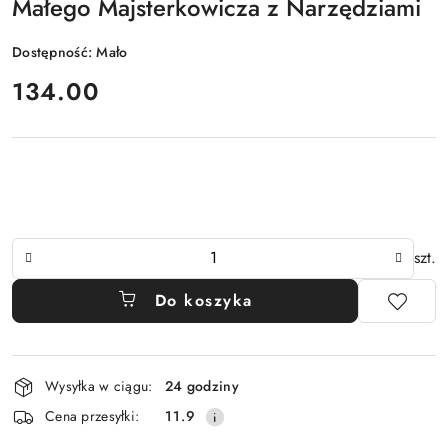
Małego Majsterkowicza z Narzędziami
Dostępność:
Mało
cena:
134.00
Ilość
szt.
Do koszyka
Dostępność
Wysyłka w ciągu:
24 godziny
i
Cena przesyłki:
11.9
dostawa