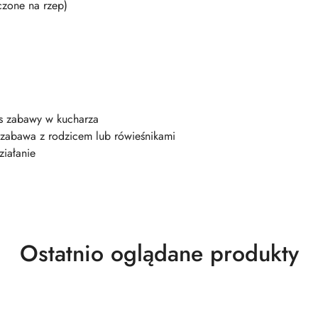
czone na rzep)
as zabawy w kucharza
a zabawa z rodzicem lub rówieśnikami
ziałanie
Produkty
Ostatnio oglądane produkty
o
statusie: