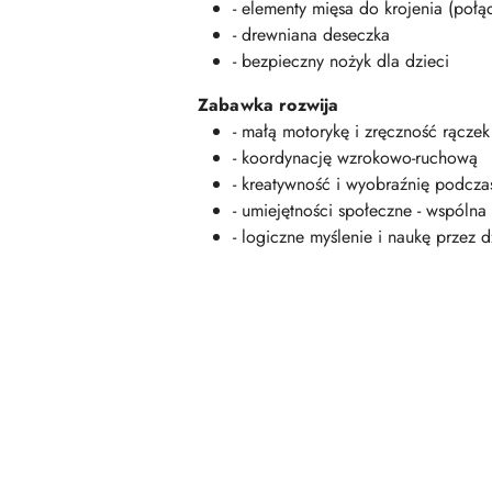
- elementy mięsa do krojenia (połą
- drewniana deseczka
- bezpieczny nożyk dla dzieci
Zabawka rozwija
- małą motorykę i zręczność rączek
- koordynację wzrokowo-ruchową
- kreatywność i wyobraźnię podcz
- umiejętności społeczne - wspóln
- logiczne myślenie i naukę przez d
Pomiń karuzelę produktów