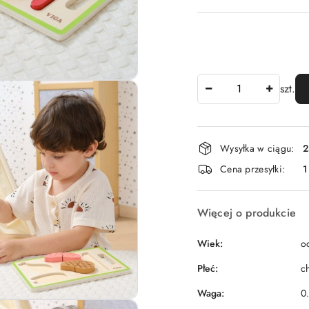
Ilość
szt.
Dostępność
Wysyłka w ciągu:
2
i
Cena przesyłki:
1
dostawa
Więcej o produkcie
Wiek:
o
Płeć:
c
Waga:
0