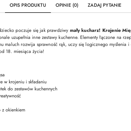
OPIS PRODUKTU
OPINIE (0)
ZADAJ PYTANIE
 dziecko poczuje się jak prawdziwy
mały kucharz!
Krojenie Mię
nale uzupełnia inne zestawy kuchenne. Elementy łączone na rzep
u maluch rozwija sprawność rąk, uczy się logicznego myślenia i 
d 18. miesiąca życia!
ęsa
e w krojeniu i składaniu
odatek do zestawów kuchennych
kreatywność
o z okienkiem