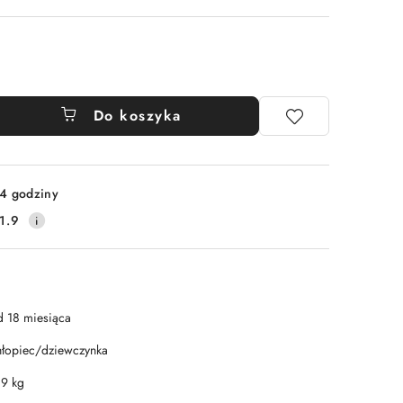
Do koszyka
4 godziny
1.9
d 18 miesiąca
hłopiec/dziewczynka
.9 kg