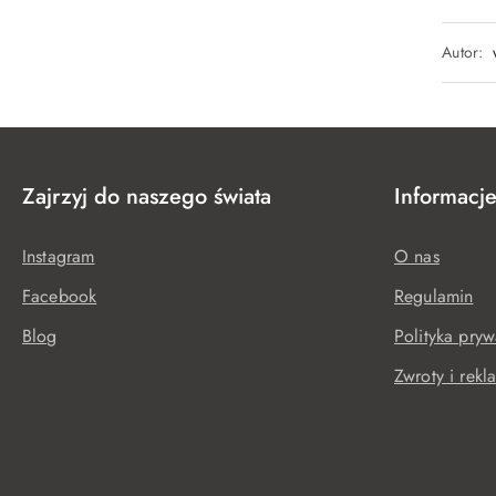
Autor:
Zajrzyj do naszego świata
Informacj
Instagram
O nas
Facebook
Regulamin
Blog
Polityka pryw
Zwroty i rekl