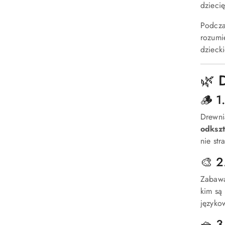
dzieci
Podcza
rozumi
dzieck
🌿 
🪵 1
Drewni
odkszt
nie str
🎨 2
Zabawa
kim są
języko
🧺 3