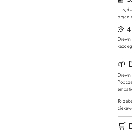
Urządz
organiz
🌼 4
Drewni
każdeg
🌱 
Drewni
Podcza
empati
To zaba
ciekaw
🛒 