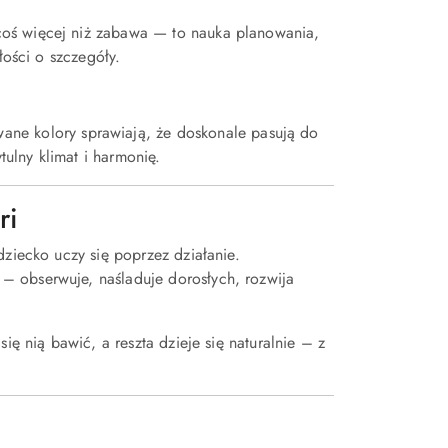
coś więcej niż zabawa — to nauka planowania,
łości o szczegóły.
owane kolory sprawiają, że doskonale pasują do
ulny klimat i harmonię.
ri
 dziecko uczy się poprzez działanie.
– obserwuje, naśladuje dorosłych, rozwija
ię nią bawić, a reszta dzieje się naturalnie – z