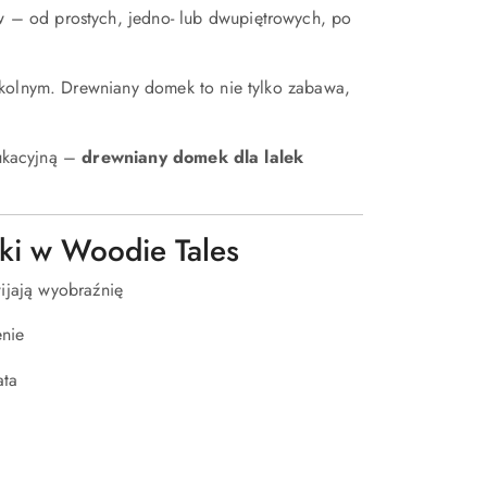
– od prostych, jedno- lub dwupiętrowych, po
zkolnym. Drewniany domek to nie tylko zabawa,
dukacyjną –
drewniany domek dla lalek
ki w Woodie Tales
ijają wyobraźnię
enie
ata