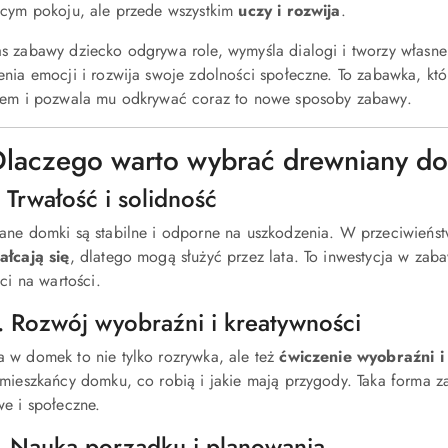
ęcym pokoju, ale przede wszystkim
uczy i rozwija
.
s zabawy dziecko odgrywa role, wymyśla dialogi i tworzy własne h
enia emocji i rozwija swoje zdolności społeczne. To zabawka, któ
iem i pozwala mu odkrywać coraz to nowe sposoby zabawy.
Dlaczego warto wybrać drewniany do
. Trwałość i solidność
ane domki są stabilne i odporne na uszkodzenia. W przeciwieńs
ałcają się
, dlatego mogą służyć przez lata. To inwestycja w zab
aci na wartości.
. Rozwój wyobraźni i kreatywności
 w domek to nie tylko rozrywka, ale też
ćwiczenie wyobraźni i
 mieszkańcy domku, co robią i jakie mają przygody. Taka forma 
we i społeczne.
. Nauka porządku i planowania