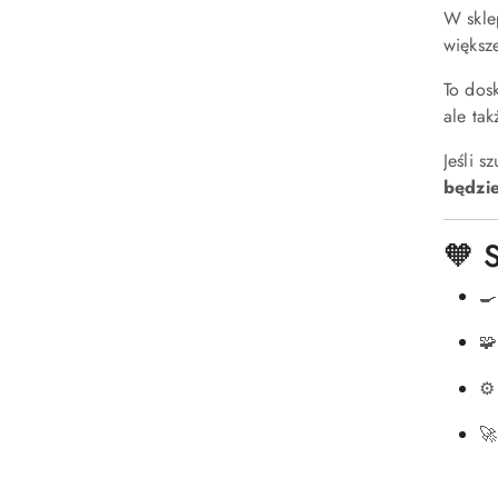
W skl
większ
To dos
ale ta
Jeśli s
będzi
🧡 


⚙
