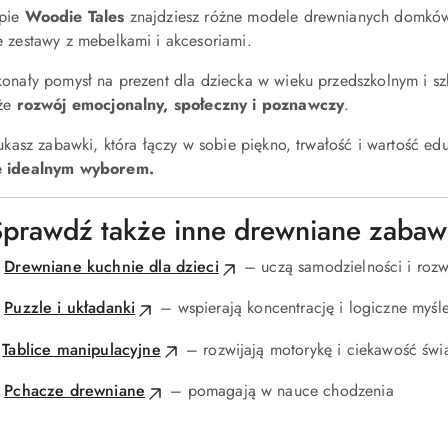
epie
Woodie Tales
znajdziesz różne modele drewnianych domków 
e zestawy z mebelkami i akcesoriami.
konały pomysł na prezent dla dziecka w wieku przedszkolnym i s
kże
rozwój emocjonalny, społeczny i poznawczy
.
zukasz zabawki, która łączy w sobie piękno, trwałość i wartość e
e idealnym wyborem.
Sprawdź także inne drewniane zabaw

Drewniane kuchnie dla dzieci
– uczą samodzielności i rozw

Puzzle i układanki
– wspierają koncentrację i logiczne myśl
️
Tablice manipulacyjne
– rozwijają motorykę i ciekawość świ

Pchacze drewniane
– pomagają w nauce chodzenia