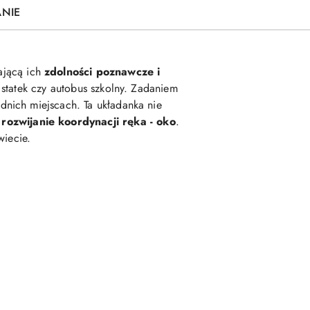
ANIE
ającą ich
zdolności poznawcze i
 statek czy autobus szkolny. Zadaniem
dnich miejscach. Ta układanka nie
i
rozwijanie koordynacji ręka - oko
.
wiecie.