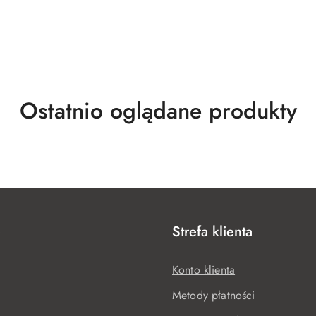
Produkty
Ostatnio oglądane produkty
o
statusie:
e
Strefa klienta
Konto klienta
Metody płatności