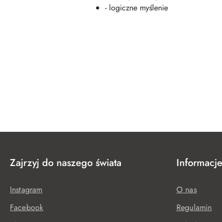
- logiczne myślenie
Pomiń karuzelę produktów
Zajrzyj do naszego świata
Informacj
Instagram
O nas
Facebook
Regulamin