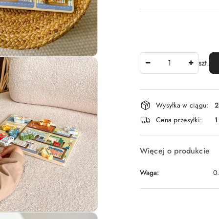
Ilość
szt.
Dostępność
Wysyłka w ciągu:
2
i
Cena przesyłki:
1
dostawa
Więcej o produkcie
Waga:
0