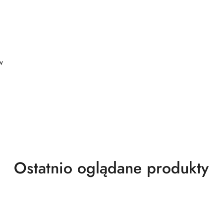
w
Produkty
Ostatnio oglądane produkty
o
statusie: