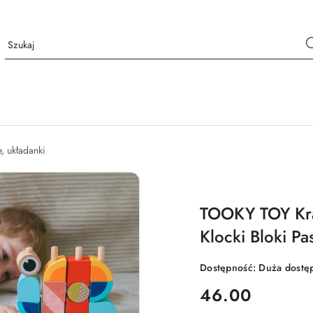
e, układanki
TOOKY TOY Kra
Klocki Bloki Pa
Dostępność:
Duża dostę
cena:
46.00