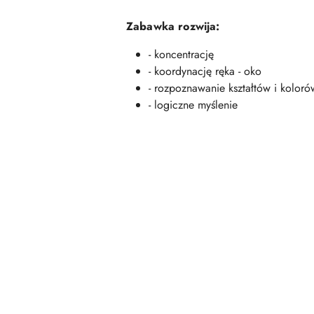
Zabawka rozwija:
- koncentrację
- koordynację ręka - oko
- rozpoznawanie kształtów i koloró
- logiczne myślenie
Pomiń karuzelę produktów