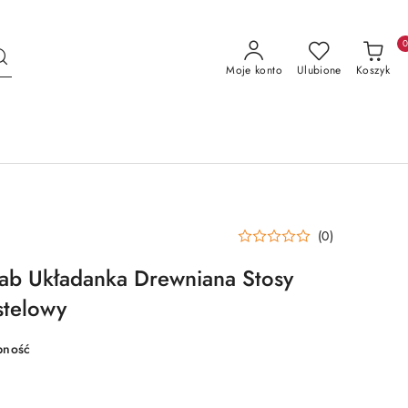
Moje konto
Ulubione
Koszyk
(0)
b Układanka Drewniana Stosy
stelowy
pność