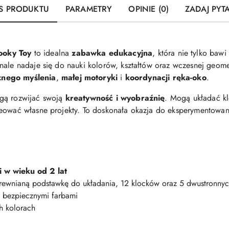
S PRODUKTU
PARAMETRY
OPINIE (0)
ZADAJ PYT
ooky Toy
to idealna
zabawka edukacyjna
, która nie tylko bawi
nale nadaje się do nauki kolorów, kształtów oraz wczesnej geome
znego myślenia
,
małej motoryki
i
koordynacji ręka-oko
.
ogą rozwijać swoją
kreatywność i wyobraźnię
. Mogą układać kl
reować własne projekty. To doskonała okazja do eksperymentowan
i w wieku od 2 lat
drewnianą podstawkę do układania, 12 klocków oraz 5 dwustronnyc
 bezpiecznymi farbami
h kolorach