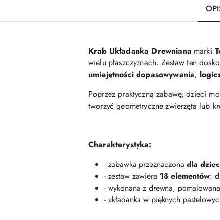
OPI
Krab Układanka Drewniana
marki
T
wielu płaszczyznach. Zestaw ten dosko
umiejętności dopasowywania
,
logic
Poprzez praktyczną zabawę, dzieci m
tworzyć geometryczne zwierzęta lub k
Charakterystyka:
- zabawka przeznaczona
dla dziec
- zestaw zawiera
18 elementów
: 
- wykonana z drewna, pomalowana
- układanka w pięknych pastelowyc