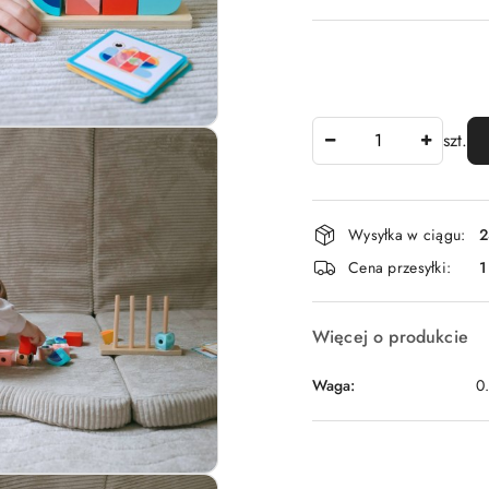
Ilość
szt.
Dostępność
Wysyłka w ciągu:
2
i
Cena przesyłki:
1
dostawa
Więcej o produkcie
Waga:
0